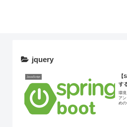
jquery
【S
JavaScript
する
環境 
アン
めの