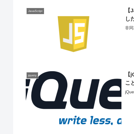
【
JavaScript
した
非同
【j
jquery
こ
jQ