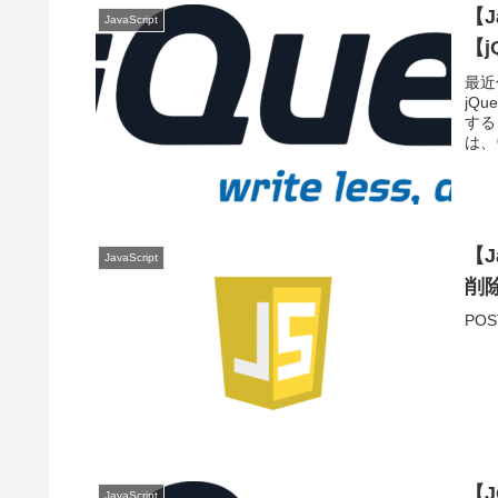
【J
JavaScript
【j
最近
jQ
する
は、
【J
JavaScript
削
PO
【
JavaScript