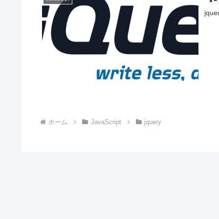
jq
ホーム
JavaScript
jquery